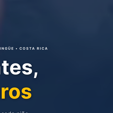
INGÜE • COSTA RICA
tes,
ros