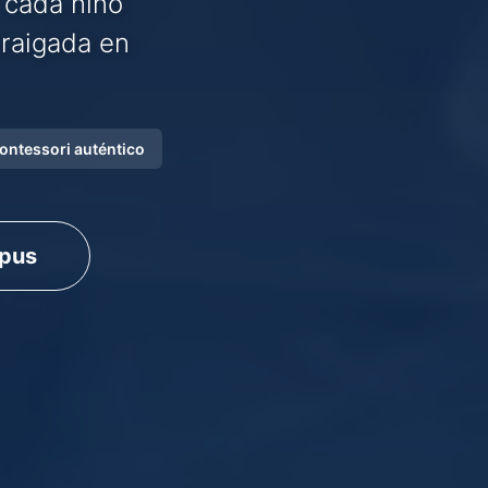
 cada niño
rraigada en
ontessori auténtico
mpus