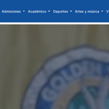
Admisiones
Académico
Deportes
Artes y música
V