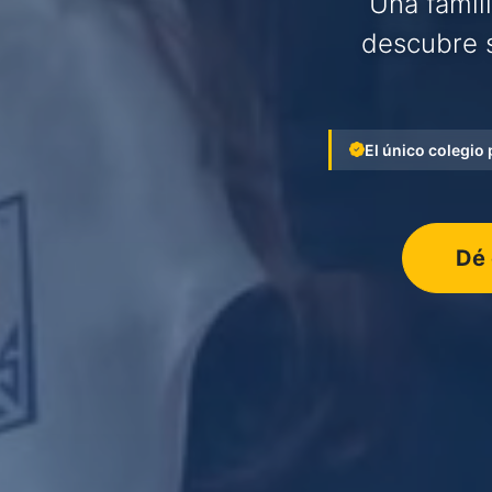
Una famil
descubre s
El único colegio
Dé 