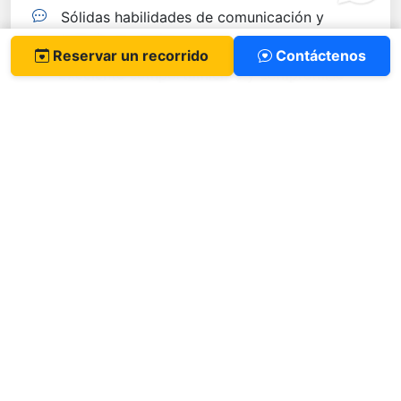
Sólidas habilidades de comunicación y
trabajo en equipo
Reservar un recorrido
Contáctenos
Excelente comportamiento y compromiso
con los valores escolares
Asistencia obligatoria a todas las sesiones
de entrenamiento
"MUN le dio a mi hijo el valor de hablar
frente a cientos de personas, el
conocimiento para entender los asuntos
globales y la humildad para escuchar a los
demás."
— Padre de un delegado MUN de GVS