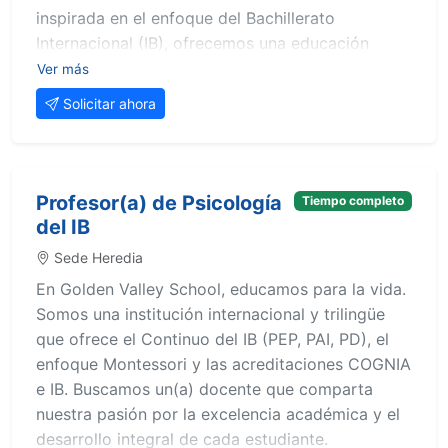
inspirada en el enfoque del Bachillerato
Internacional (IB), ofrecemos una educación
holística y centrada en el estudiante que
Ver más
promueve el desarrollo integral y la mentalidad
Solicitar ahora
internacional. Valoramos la colaboración, la
innovación y las relaciones significativas entre el
personal, los estudiantes y las familias.
Profesor(a) de Psicología
Tiempo completo
La persona seleccionada apoyará al docente
del IB
titular en la creación de un entorno seguro,
afectuoso y estimulante en el que los niños
Sede Heredia
puedan desarrollarse académica, social y
En Golden Valley School, educamos para la vida.
emocionalmente. Este puesto es ideal para
Somos una institución internacional y trilingüe
personas apasionadas por la educación que
que ofrece el Continuo del IB (PEP, PAI, PD), el
buscan una experiencia significativa y
enfoque Montessori y las acreditaciones COGNIA
crecimiento dentro de un entorno escolar
e IB. Buscamos un(a) docente que comparta
bilingüe e internacional.
nuestra pasión por la excelencia académica y el
desarrollo integral de cada estudiante.
Responsabilidades principales