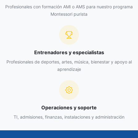
administrativos y lineamientos establecidos por la
Profesionales con formación AMI o AMS para nuestro programa
institución.
Montessori purista
Colaborar con otras funciones del área de
alimentos y bebidas cuando sea requerido por la
jefatura.
Entrenadores y especialistas
Profesionales de deportes, artes, música, bienestar y apoyo al
aprendizaje
Operaciones y soporte
TI, admisiones, finanzas, instalaciones y administración