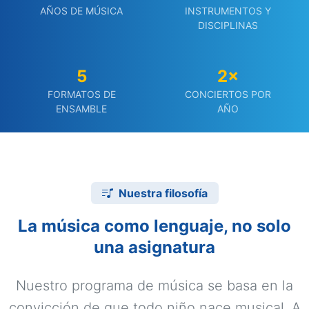
AÑOS DE MÚSICA
INSTRUMENTOS Y
DISCIPLINAS
5
2×
FORMATOS DE
CONCIERTOS POR
ENSAMBLE
AÑO
Nuestra filosofía
La música como lenguaje, no solo
una asignatura
Nuestro programa de música se basa en la
convicción de que todo niño nace musical. A