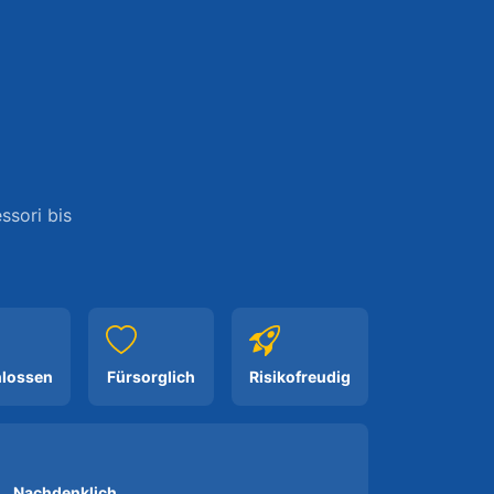
ssori bis
hlossen
Fürsorglich
Risikofreudig
Nachdenklich