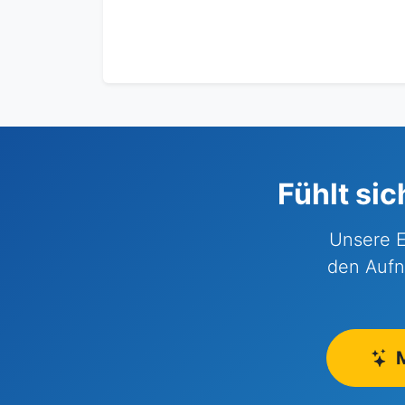
Fühlt sic
Unsere E
den Aufn
M