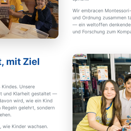
Wir embracen Montessori-P
und Ordnung zusammen ta
— ein weltoffen denkendes
und Forschung zum Kompa
 mit Ziel
 Kindes. Unsere
 und Klarheit gestaltet —
 davon wird, wie ein Kind
h Regeln gelehrt, sondern
gehen.
n, wie Kinder wachsen.