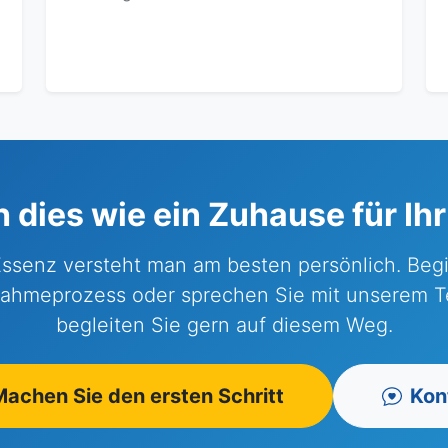
h dies wie ein Zuhause für Ih
ssenz versteht man am besten persönlich. Beg
ahmeprozess oder sprechen Sie mit unserem T
begleiten Sie gern auf diesem Weg.
achen Sie den ersten Schritt
Kon