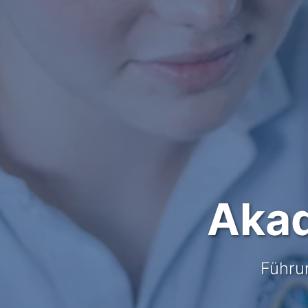
Akad
Führun