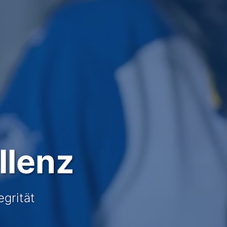
llenz
egrität