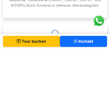
INTERFILIALES-Turnieren in mehreren Alterskategorien.
Tour buchen
Kontakt
Basketball
Grund- und Sekundarschule
Wettkampfteams auf mehreren Ebenen, formative Clubs,
Basketball-Nights-Events und MEP-Wettkampf in
regulären und 3x3-Formaten.
Schwimmen und Wassersport