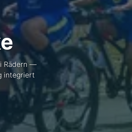
ke
i Rädern —
 integriert