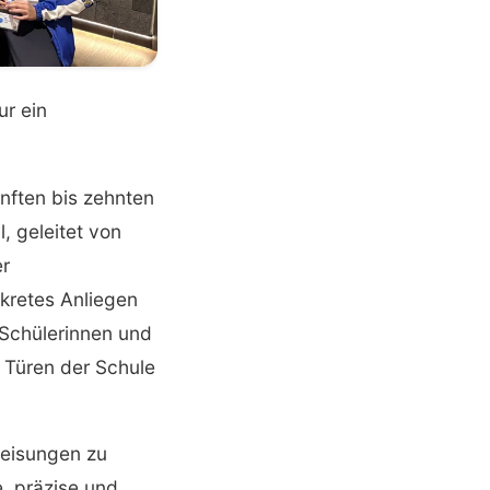
ur ein
nften bis zehnten
, geleitet von
er
kretes Anliegen
e Schülerinnen und
e Türen der Schule
weisungen zu
, präzise und