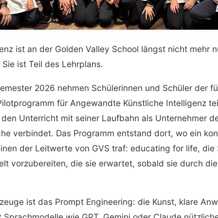
genz ist an der Golden Valley School längst nicht mehr n
ie ist Teil des Lehrplans.
Semester 2026 nehmen Schülerinnen und Schüler der fü
ilotprogramm für Angewandte Künstliche Intelligenz teil
 den Unterricht mit seiner Laufbahn als Unternehmer d
he verbindet. Das Programm entstand dort, wo ein kon
einen der Leitwerte von GVS traf: educating for life, di
elt vorzubereiten, die sie erwartet, sobald sie durch di
zeuge ist das Prompt Engineering: die Kunst, klare An
t Sprachmodelle wie GPT, Gemini oder Claude nützliche