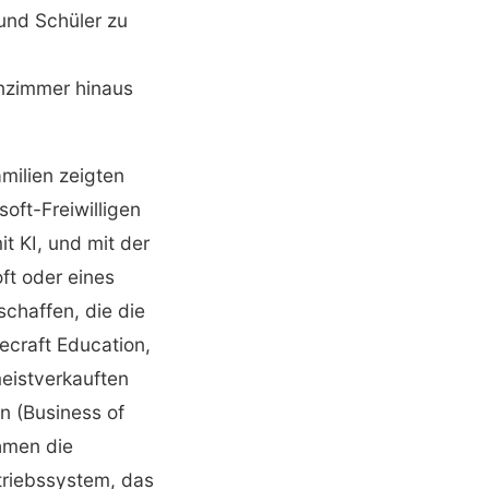
und Schüler zu
nzimmer hinaus
milien zeigten
oft-Freiwilligen
 KI, und mit der
ft oder eines
chaffen, die die
ecraft Education,
meistverkauften
n (Business of
hmen die
triebssystem, das